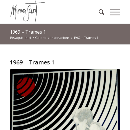
1969 – Trames 1
Ets aquí:
Inici
/
Galeria
/
Instal·lacions
/
1969 – Trames 1
1969 – Trames 1