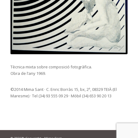
Tècnica mixta sobre composició fotogràfica.
Obra de l’any 1969.
©2014 Mima Sant · C. Enric Borràs 15, bx, 2ª, 08329 TEIÀ (El
Maresme) · Tel (34) 93 555 09 29 · Mòbil (34) 653 90 20 13