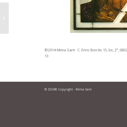
1989 – Cartell del Mont-
Art 89 de Can
Xerracan.
©2014 Mima Sant · C. Enric Borràs 15, bx, 2ª, 08329
13
© 2026© Copyright - Mima Sant