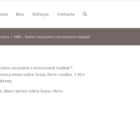
ions
Bloc
Enllaços
Contacte
lacions
/
1989 – Somni conscient o inconscient realitat?
Somni conscient o inconscient realitat?”
ècnica mixta sobre fusta, ferro i molles. 1,30 x
,94 mts.
i, làtex i terres sobre fusta i ferro.