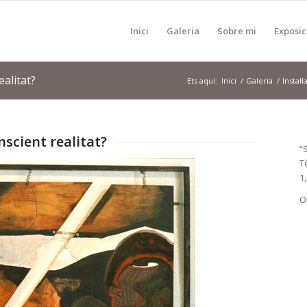
Inici
Galeria
Sobre mi
Exposic
alitat?
Ets aquí:
Inici
/
Galeria
/
Instal·
nscient realitat?
“
T
1
Ol