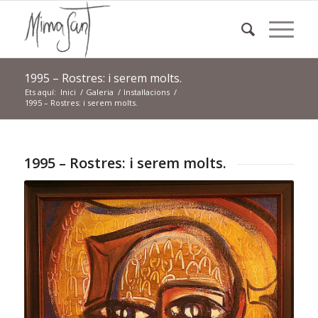
1995 – Rostres: i serem molts.
Ets aquí:
Inici
/
Galeria
/
Instal·lacions
/
1995 – Rostres: i serem molts.
1995 – Rostres: i serem molts.