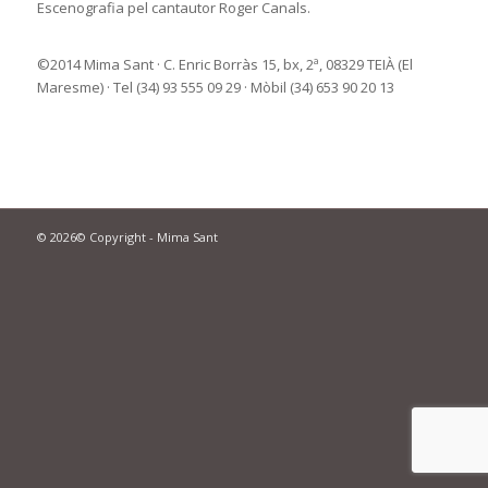
Escenografia pel cantautor Roger Canals.
©2014 Mima Sant · C. Enric Borràs 15, bx, 2ª, 08329 TEIÀ (El
Maresme) · Tel (34) 93 555 09 29 · Mòbil (34) 653 90 20 13
© 2026© Copyright - Mima Sant