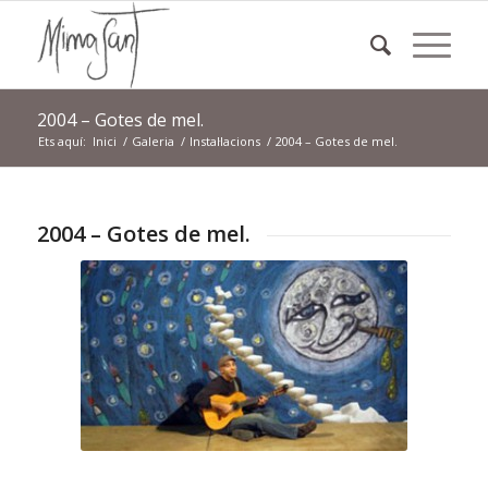
2004 – Gotes de mel.
Ets aquí:
Inici
/
Galeria
/
Instal·lacions
/
2004 – Gotes de mel.
2004 – Gotes de mel.