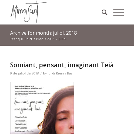
Archive for month: juliol, 2018
Ets aquí:
Inici
/
Bloc
/
2018
/
juliol
Somiant, pensant, imaginant Teià
/
9 de juliol de 2018
by
Jordi Riera i Bas