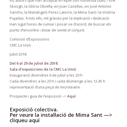
Els autors que han acceptat el repte són l’Elisenda Guiu, l’ Erik
Skoogh, la Glòria Olivella, en Joan Casellas, en José Antonio
Sancho, la Mariàngels Perez Latorre, la Mima Sant i la Victòria
Pujadas. A tots ells, mil gràcies per la implicació i dedicació.
Han sigut hores de rumiar i posar-se d’acord, de buscar els
punts d’encontre i dotar de sentit el conjunt.
Comissió d’Exposicions
CMC La Unió
Juliol 2018
Del 6 al 29 de juliol de 2018
Sala d’exposicions de la CMC La Unió
Inauguració divendres 6 de juliol a les 20 h
Cada divendres a les 20 h i cada diumenge a les 12.45 h
representació d’una peça de microteatre.
Prospecte i guia de l’exposició –>
Aquí
Exposició colectiva.
Per veure la instal·lació de Mima Sant —>
cliqueu aquí