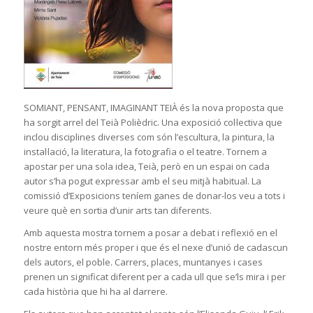
SOMIANT, PENSANT, IMAGINANT TEIÀ és la nova proposta que
ha sorgit arrel del Teià Polièdric. Una exposició col·lectiva que
inclou disciplines diverses com són l’escultura, la pintura, la
instal·lació, la literatura, la fotografia o el teatre. Tornem a
apostar per una sola idea, Teià, però en un espai on cada
autor s’ha pogut expressar amb el seu mitjà habitual. La
comissió d’Exposicions teníem ganes de donar-los veu a tots i
veure què en sortia d’unir arts tan diferents.
Amb aquesta mostra tornem a posar a debat i reflexió en el
nostre entorn més proper i que és el nexe d’unió de cadascun
dels autors, el poble. Carrers, places, muntanyes i cases
prenen un significat diferent per a cada ull que se’ls mira i per
cada història que hi ha al darrere.